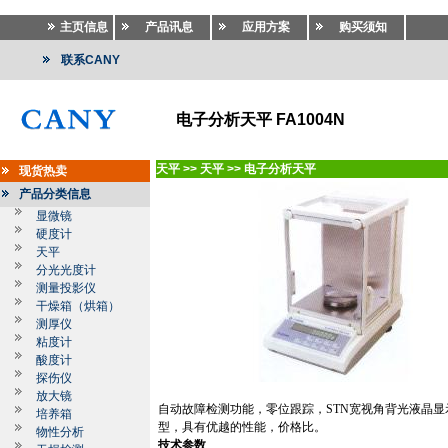
主页信息
产品讯息
应用方案
购买须知
联系CANY
电子分析天平 FA1004N
天平
>>
天平
>>
电子分析天平
现货热卖
产品分类信息
显微镜
硬度计
天平
分光光度计
测量投影仪
干燥箱（烘箱）
测厚仪
粘度计
酸度计
探伤仪
放大镜
自动故障检测功能，零位跟踪，
STN
宽视角背光液晶显
培养箱
型，具有优越的性能，价格比。
物性分析
技术参数