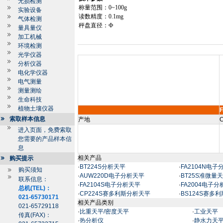
无损检测
称量范围：
0~
100g
实验设备
读数精度：
0.1mg
气体检测
秤盘直径：Ф
量具量仪
加工机械
环境检测
光学仪器
分析仪器
电化学仪器
电气测量
测量测绘
生命科技
植物土壤仪器
索取样本信息
产地
C
进入页面，免费索取
您需要的产品样本信
息
相关产品
购买提示
·
BT224S分析天平
·
FA2104N电
购买须知
·
AUW220D电子分析天平
·
BT25S准微量
联系信息：
·
FA2104S电子分析天平
·
FA2004电子
总机(TEL)：
·
CP224S赛多利斯分析天平
·
BS124S赛多
021-65730171
相关产品类别
021-65729118
·
比重天平/密度天平
·
工业天平
传真(FAX)：
·
热分析仪
·
静水力天