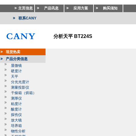
主页信息
产品讯息
应用方案
购买须知
联系CANY
分析天平 BT224S
现货热卖
产品分类信息
显微镜
硬度计
天平
分光光度计
测量投影仪
干燥箱（烘箱）
测厚仪
粘度计
酸度计
探伤仪
放大镜
培养箱
物性分析