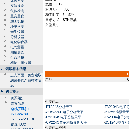
无损检测
线性：±
0.2
实验设备
秤盘尺寸：Ф
90
气体检测
稳定时间：
3
—
5
秒
量具量仪
显示方式：
STN
液晶
加工机械
外型尺寸：
环境检测
光学仪器
分析仪器
电化学仪器
电气测量
测量测绘
生命科技
植物土壤仪器
索取样本信息
进入页面，免费索取
产地
C
您需要的产品样本信
息
购买提示
购买须知
相关产品
联系信息：
·
BT224S分析天平
·
FA2104N电
总机(TEL)：
·
AUW220D电子分析天平
·
BT25S准微量
021-65730171
·
FA2104S电子分析天平
·
FA2004电子
021-65729118
·
CP224S赛多利斯分析天平
·
BS124S赛多
传真(FAX)：
相关产品类别