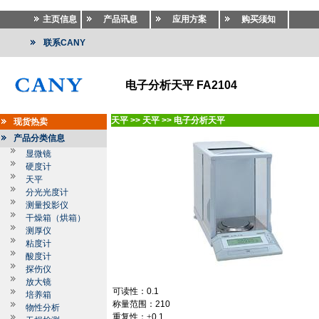
主页信息
产品讯息
应用方案
购买须知
联系CANY
电子分析天平 FA2104
天平
>>
天平
>>
电子分析天平
现货热卖
产品分类信息
显微镜
硬度计
天平
分光光度计
测量投影仪
干燥箱（烘箱）
测厚仪
粘度计
酸度计
探伤仪
放大镜
可读性：
0.1
培养箱
称量范围：
210
物性分析
重复性：±
0.1