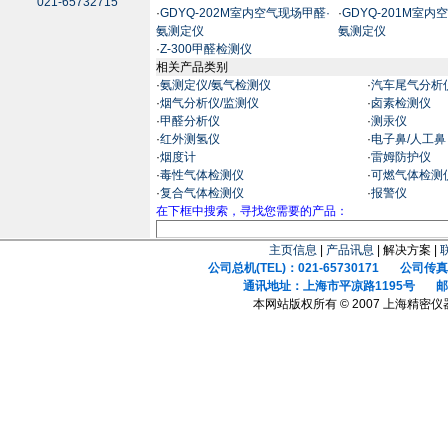
021-65732715
·
GDYQ-202M室内空气现场甲醛·
·
GDYQ-201M室内
氨测定仪
氨测定仪
·
Z-300甲醛检测仪
相关产品类别
·
氨测定仪/氨气检测仪
·
汽车尾气分析
·
烟气分析仪/监测仪
·
卤素检测仪
·
甲醛分析仪
·
测汞仪
·
红外测氢仪
·
电子鼻/人工鼻
·
烟度计
·
雷姆防护仪
·
毒性气体检测仪
·
可燃气体检测
·
复合气体检测仪
·
报警仪
在下框中搜索，寻找您需要的产品：
主页信息
|
产品讯息
| 解决方案 |
公司总机(TEL)：021-65730171 公司传真(F
通讯地址：上海市平凉路1195号 邮政
本网站版权所有 © 2007 上海精密