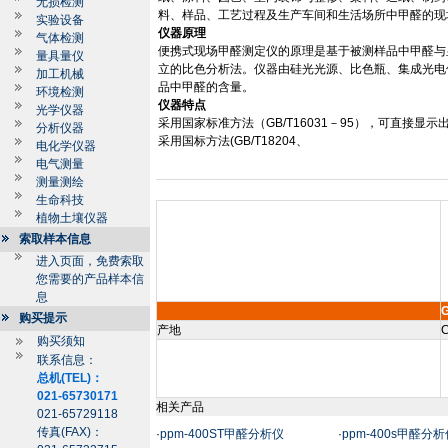
无损检测
料、样品、工艺过程及生产车间和生活场所中甲醛的现
实验设备
仪器原理
气体检测
便携式现场甲醛测定仪的原理是基于被测样品中甲醛与
量具量仪
立的比色分析法。仪器由硅光光源、比色瓶、集成光电
加工机械
品中甲醛的含量。
环境检测
仪器特点
光学仪器
采用国家标准方法（
GB/T16031
－
95
），可直接显示
分析仪器
采用国标方法
(GB/T18204
、
电化学仪器
电气测量
测量测绘
生命科技
植物土壤仪器
索取样本信息
进入页面，免费索取
您需要的产品样本信
息
购买提示
产地
C
购买须知
联系信息：
总机(TEL)：
021-65730171
相关产品
021-65729118
传真(FAX)：
·
ppm-400ST甲醛分析仪
·
ppm-400s甲醛分