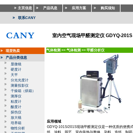
主页信息
产品讯息
应用方案
购买须知
联系CANY
室内空气现场甲醛测定仪 GDYQ-201S
气体检测
>>
气体检测
>>
甲醛分析仪
现货热卖
产品分类信息
显微镜
硬度计
天平
分光光度计
测量投影仪
干燥箱（烘箱）
测厚仪
粘度计
酸度计
探伤仪
放大镜
应用领域
培养箱
GDYQ-101S/201S
现场甲醛测定仪是一种优质的便携
物性分析
纸、涂料、园艺、室内装饰与整修、染料、造纸、制药