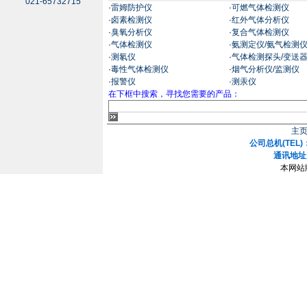
021-65732715
·
雷姆防护仪
·
可燃气体检测仪
·
卤素检测仪
·
红外气体分析仪
·
臭氧分析仪
·
复合气体检测仪
·
气体检测仪
·
氨测定仪/氨气检测
·
测氡仪
·
气体检测探头/变送
·
毒性气体检测仪
·
烟气分析仪/监测仪
·
报警仪
·
测汞仪
在下框中搜索，寻找您需要的产品：
主
公司总机(TEL)：
通讯地址
本网站