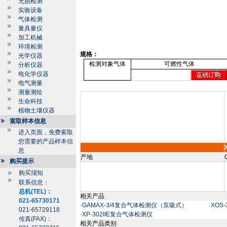
无损检测
实验设备
气体检测
量具量仪
加工机械
环境检测
规格：
光学仪器
检测对象气体
可燃性气体
分析仪器
电化学仪器
电气测量
测量测绘
生命科技
植物土壤仪器
索取样本信息
进入页面，免费索取
您需要的产品样本信
息
产地
购买提示
购买须知
联系信息：
总机(TEL)：
相关产品
021-65730171
·
GAMAX-3/4复合气体检测仪（泵吸式）
·
XOS
021-65729118
·
XP-302IIE复合气体检测仪
传真(FAX)：
相关产品类别