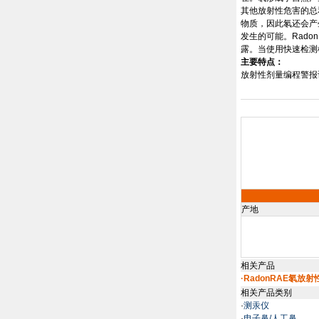
其他放射性危害的总
物质，因此氡还会产
发生的可能。
Rado
露。当使用快速检测
主要特点：
放射性剂量编程警报
产地
相关产品
·RadonRAE氡放
相关产品类别
·
测汞仪
·
电子鼻/人工鼻