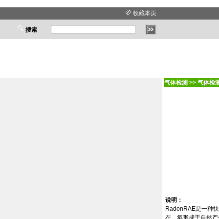
收藏本页
搜索
气体检测
>>
气体检
说明：
RadonRAE
是一种快
在。氡形成于自然产