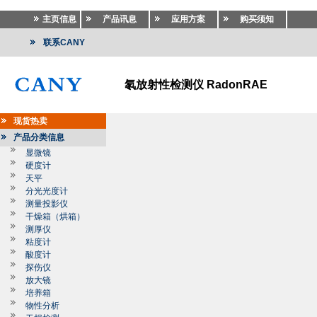
主页信息
产品讯息
应用方案
购买须知
联系CANY
氡放射性检测仪 RadonRAE
现货热卖
产品分类信息
显微镜
硬度计
天平
分光光度计
测量投影仪
干燥箱（烘箱）
测厚仪
粘度计
酸度计
探伤仪
放大镜
培养箱
物性分析