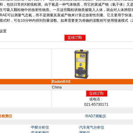
和，包括日常的
X
射线检测。由于氡是一种气体物质，而它的衰减产物（氡子体）又
生可吸入颗粒物中的放射性物质。一旦这些颗粒状物质被吸入人体，就会对人体肺部
nRAE
可以测量气态氡，而不是测量其衰减产物来计算总放射性剂量。它主要用于快速
模式时，可在
10
分钟内得到剂量读数。如果需要更为准确的读数则可使用慢速模式（
设置
RadonRAE
China
或电话：
021-65730171
射性检测仪
·
RAD7测氡仪
·
甲醛分析仪
·
汽车尾气分析仪
·
气体检测仪
·
测氡仪