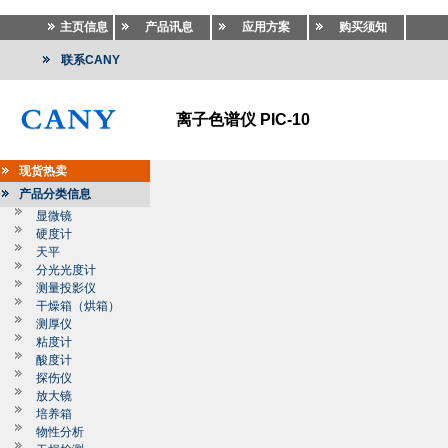
主页信息
产品讯息
应用方案
购买须知
联系CANY
离子色谱仪 PIC-10
现货热卖
产品分类信息
显微镜
硬度计
天平
分光光度计
测量投影仪
干燥箱（烘箱）
测厚仪
粘度计
酸度计
探伤仪
放大镜
培养箱
物性分析