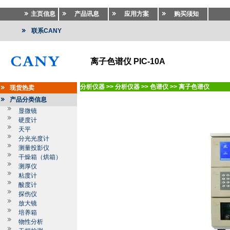
主页信息
产品讯息
应用方案
购买须知
联系CANY
离子色谱仪 PIC-10A
分析仪器
>>
分析仪器
>>
色谱仪
>>
离子色谱仪
现货热卖
产品分类信息
显微镜
硬度计
天平
分光光度计
测量投影仪
干燥箱（烘箱）
测厚仪
粘度计
酸度计
探伤仪
放大镜
培养箱
物性分析