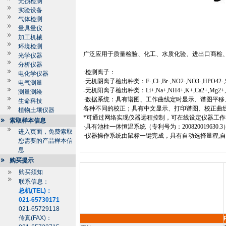
无损检测
实验设备
气体检测
量具量仪
加工机械
环境检测
广泛应用于质量检验、化工、水质化验、进出口商检
光学仪器
分析仪器
·检测离子：
电化学仪器
-
无机阴离子检出种类：
F-,Cl-,Br-,NO2-,NO3-,HPO42-
电气测量
-
无机阳离子检出种类：
Li+,Na+,NH4+,K+,Ca2+,Mg2+,
测量测绘
·数据系统：具有谱图、工作曲线定时显示、谱图平
生命科技
各种不同的校正；具有中文显示、打印谱图、校正曲
植物土壤仪器
*
可通过网络实现仪器远程控制，可在线设定仪器工作
索取样本信息
·具有池柱一体恒温系统（专利号为：
200820019630.3
进入页面，免费索取
·仪器操作系统由鼠标一键完成，具有自动选择量程
,
您需要的产品样本信
息
购买提示
购买须知
联系信息：
总机(TEL)：
021-65730171
021-65729118
传真(FAX)：