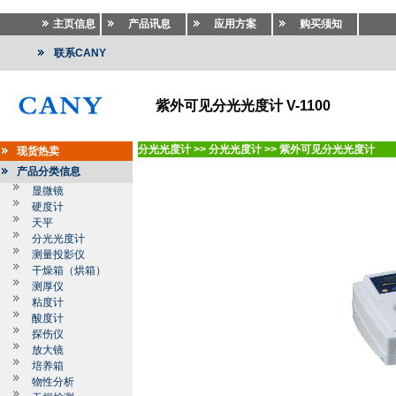
主页信息
产品讯息
应用方案
购买须知
联系CANY
紫外可见分光光度计 V-1100
分光光度计
>>
分光光度计
>>
紫外可见分光光度计
现货热卖
产品分类信息
显微镜
硬度计
天平
分光光度计
测量投影仪
干燥箱（烘箱）
测厚仪
粘度计
酸度计
探伤仪
放大镜
培养箱
物性分析