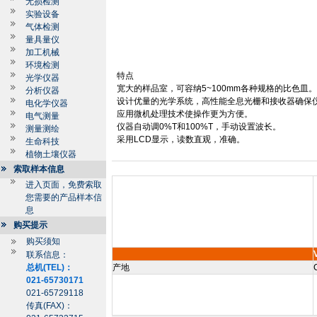
无损检测
实验设备
气体检测
量具量仪
加工机械
环境检测
特点
光学仪器
宽大的样品室，可容纳
5~
100mm
各种规格的比色皿
分析仪器
设计优量的光学系统，高性能全息光栅和接收器确保
电化学仪器
应用微机处理技术使操作更为方便。
电气测量
仪器自动调
0%T
和
100%T
，手动设置波长。
测量测绘
采用
LCD
显示，读数直观，准确。
生命科技
植物土壤仪器
索取样本信息
进入页面，免费索取
您需要的产品样本信
息
购买提示
购买须知
联系信息：
总机(TEL)：
产地
021-65730171
021-65729118
传真(FAX)：