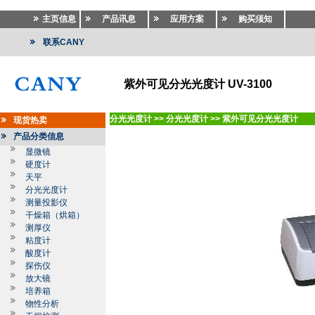
主页信息
产品讯息
应用方案
购买须知
联系CANY
紫外可见分光光度计 UV-3100
分光光度计
>>
分光光度计
>>
紫外可见分光光度计
现货热卖
产品分类信息
显微镜
硬度计
天平
分光光度计
测量投影仪
干燥箱（烘箱）
测厚仪
粘度计
酸度计
探伤仪
放大镜
培养箱
物性分析