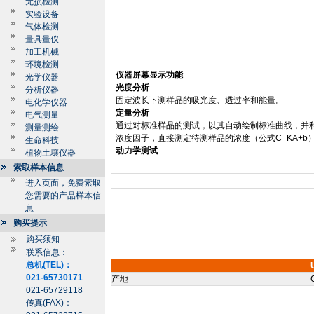
无损检测
实验设备
气体检测
量具量仪
加工机械
环境检测
仪器屏幕显示功能
光学仪器
光度分析
分析仪器
固定波长下测样品的吸光度、透过率和能量。
电化学仪器
定量分析
电气测量
通过对标准样品的测试，以其自动绘制标准曲线，并
测量测绘
浓度因子，直接测定待测样品的浓度（公式
C=KA+b
生命科技
动力学测试
植物土壤仪器
索取样本信息
进入页面，免费索取
您需要的产品样本信
息
购买提示
购买须知
联系信息：
总机(TEL)：
021-65730171
产地
021-65729118
传真(FAX)：