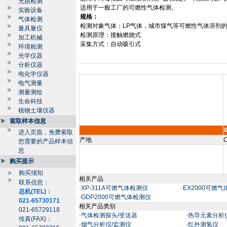
无损检测
适用于一般工厂的可燃性气体检测。
实验设备
规格：
气体检测
检测对象气体：
LP
气体，城市煤气等可燃性气体溶剂
量具量仪
检测原理：接触燃烧式
加工机械
采集方式：自动吸引式
环境检测
光学仪器
分析仪器
电化学仪器
电气测量
测量测绘
生命科技
植物土壤仪器
索取样本信息
进入页面，免费索取
产地
C
您需要的产品样本信
息
购买提示
购买须知
相关产品
联系信息：
·
XP-311A可燃气体检测仪
·
EX2000可燃
总机(TEL)：
·
GDP2000可燃气体检测仪
021-65730171
相关产品类别
021-65729118
·
气体检测探头/变送器
·
热导元素分析
传真(FAX)：
·
烟气分析仪/监测仪
·
红外测氢仪