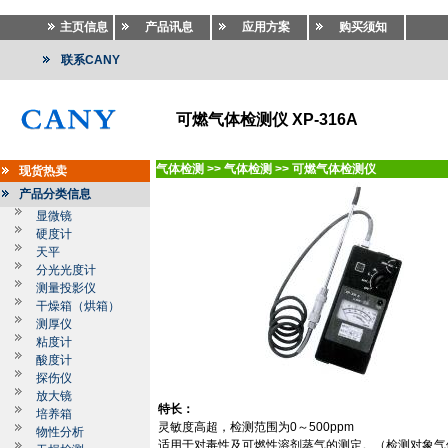
主页信息
产品讯息
应用方案
购买须知
联系CANY
可燃气体检测仪 XP-316A
气体检测
>>
气体检测
>>
可燃气体检测仪
现货热卖
产品分类信息
显微镜
硬度计
天平
分光光度计
测量投影仪
干燥箱（烘箱）
测厚仪
粘度计
酸度计
探伤仪
放大镜
特长：
培养箱
灵敏度高超，检测范围为
0
～
500ppm
物性分析
适用于对毒性及可燃性溶剂蒸气的测定。（检测对象气