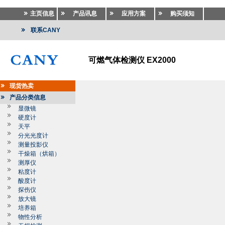
主页信息
产品讯息
应用方案
购买须知
联系CANY
可燃气体检测仪 EX2000
现货热卖
产品分类信息
显微镜
硬度计
天平
分光光度计
测量投影仪
干燥箱（烘箱）
测厚仪
粘度计
酸度计
探伤仪
放大镜
培养箱
物性分析