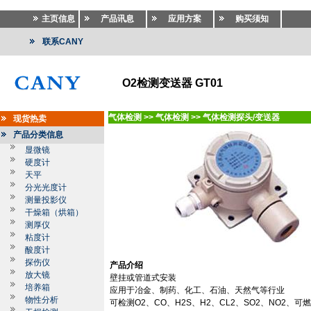
主页信息
产品讯息
应用方案
购买须知
联系CANY
O2检测变送器 GT01
气体检测
>>
气体检测
>>
气体检测探头/变送器
现货热卖
产品分类信息
显微镜
硬度计
天平
分光光度计
测量投影仪
干燥箱（烘箱）
测厚仪
粘度计
酸度计
探伤仪
产品介绍
放大镜
壁挂或管道式安装
培养箱
应用于冶金、制药、化工、石油、天然气等行业
物性分析
可检测
O2
、
CO
、
H2S
、
H2
、
CL2
、
SO2
、
NO2
、可燃