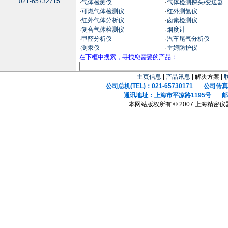
021-65732715
·
气体检测仪
·
气体检测探头/变送器
·
可燃气体检测仪
·
红外测氢仪
·
红外气体分析仪
·
卤素检测仪
·
复合气体检测仪
·
烟度计
·
甲醛分析仪
·
汽车尾气分析仪
·
测汞仪
·
雷姆防护仪
在下框中搜索，寻找您需要的产品：
主页信息
|
产品讯息
| 解决方案 |
公司总机(TEL)：021-65730171 公司传真(F
通讯地址：上海市平凉路1195号 邮政
本网站版权所有 © 2007 上海精密