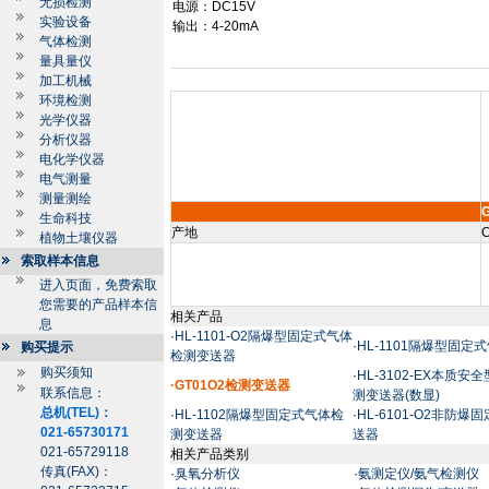
无损检测
电源：
DC15V
实验设备
输出：
4-20mA
气体检测
量具量仪
加工机械
环境检测
光学仪器
分析仪器
电化学仪器
电气测量
测量测绘
生命科技
产地
C
植物土壤仪器
索取样本信息
进入页面，免费索取
您需要的产品样本信
相关产品
息
·
HL-1101-O2隔爆型固定式气体
·
HL-1101隔爆型固
购买提示
检测变送器
购买须知
·
HL-3102-EX本质
·GT01O2检测变送器
联系信息：
测变送器(数显)
总机(TEL)：
·
HL-1102隔爆型固定式气体检
·
HL-6101-O2非防
021-65730171
测变送器
送器
021-65729118
相关产品类别
传真(FAX)：
·
臭氧分析仪
·
氨测定仪/氨气检测仪