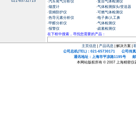
021-65732715
·
汽车尾气分析仪
·
复合气体检测仪
·
烟度计
·
气体检测探头/变送器
·
雷姆防护仪
·
可燃气体检测仪
·
热导元素分析仪
·
电子鼻/人工鼻
·
甲醛分析仪
·
气体检测仪
·
报警仪
·
卤素检测仪
在下框中搜索，寻找您需要的产品：
主页信息
|
产品讯息
| 解决方案 |
公司总机(TEL)：021-65730171 公司传真(F
通讯地址：上海市平凉路1195号 邮政
本网站版权所有 © 2007 上海精密