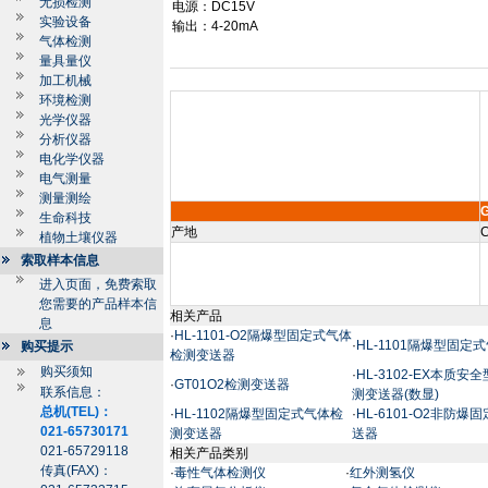
无损检测
电源：
DC15V
实验设备
输出：
4-20mA
气体检测
量具量仪
加工机械
环境检测
光学仪器
分析仪器
电化学仪器
电气测量
测量测绘
生命科技
产地
C
植物土壤仪器
索取样本信息
进入页面，免费索取
您需要的产品样本信
相关产品
息
·
HL-1101-O2隔爆型固定式气体
·
HL-1101隔爆型固
购买提示
检测变送器
购买须知
·
HL-3102-EX本质
·
GT01O2检测变送器
联系信息：
测变送器(数显)
总机(TEL)：
·
HL-1102隔爆型固定式气体检
·
HL-6101-O2非防
021-65730171
测变送器
送器
021-65729118
相关产品类别
传真(FAX)：
·
毒性气体检测仪
·
红外测氢仪