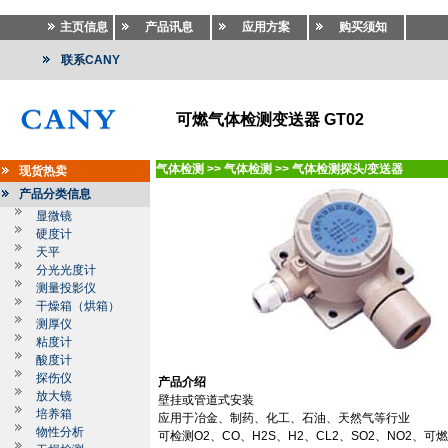
主页信息
产品讯息
应用方案
购买须知
联系CANY
可燃气体检测变送器 GT02
气体检测
>>
气体检测
>>
气体检测探头/变送器
现货热卖
产品分类信息
显微镜
硬度计
天平
分光光度计
测量投影仪
干燥箱（烘箱）
测厚仪
粘度计
酸度计
探伤仪
产品介绍
放大镜
壁挂或管道式安装
培养箱
应用于冶金、制药、化工、石油、天然气等行业
物性分析
可检测
O2
、
CO
、
H2S
、
H2
、
CL2
、
SO2
、
NO2
、可燃