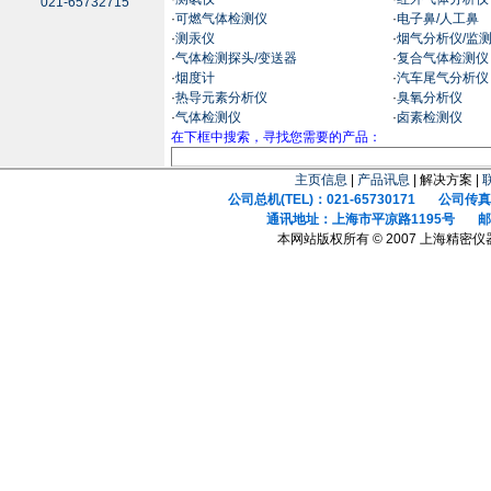
021-65732715
·
可燃气体检测仪
·
电子鼻/人工鼻
·
测汞仪
·
烟气分析仪/监
·
气体检测探头/变送器
·
复合气体检测仪
·
烟度计
·
汽车尾气分析仪
·
热导元素分析仪
·
臭氧分析仪
·
气体检测仪
·
卤素检测仪
在下框中搜索，寻找您需要的产品：
主页信息
|
产品讯息
| 解决方案 |
公司总机(TEL)：021-65730171 公司传真(F
通讯地址：上海市平凉路1195号 邮政
本网站版权所有 © 2007 上海精密