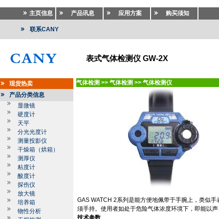
主页信息
产品讯息
应用方案
购买须知
联系CANY
表式气体检测仪 GW-2X
气体检测
>>
气体检测
>>
气体检测仪
现货热卖
产品分类信息
显微镜
硬度计
天平
分光光度计
测量投影仪
干燥箱（烘箱）
测厚仪
粘度计
酸度计
探伤仪
放大镜
GAS WATCH 2
系列是能方便地佩带于手腕上，类似手
培养箱
须手持。使用者如处于危险气体浓度环境下，即能以声
物性分析
技术参数