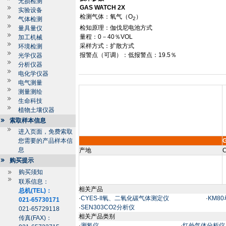
无损检测
GAS WATCH 2X
实验设备
检测气体：氧气（
O
）
气体检测
2
检知原理：伽伐尼电池方式
量具量仪
量程：
0
－
40
％
VOL
加工机械
采样方式：扩散方式
环境检测
报警点（可调）：低报警点：
19.5
％
光学仪器
分析仪器
电化学仪器
电气测量
测量测绘
生命科技
植物土壤仪器
索取样本信息
进入页面，免费索取
您需要的产品样本信
息
产地
C
购买提示
购买须知
联系信息：
相关产品
总机(TEL)：
·
CYES-II氧、二氧化碳气体测定仪
·
KM8
021-65730171
·
SEN303CO2分析仪
021-65729118
相关产品类别
传真(FAX)：
·
测氡仪
·
红外气体分析仪