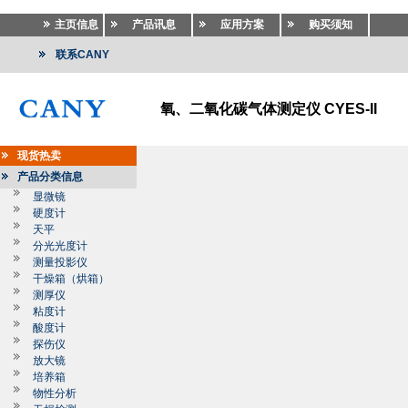
主页信息
产品讯息
应用方案
购买须知
联系CANY
氧、二氧化碳气体测定仪 CYES-II
现货热卖
产品分类信息
显微镜
硬度计
天平
分光光度计
测量投影仪
干燥箱（烘箱）
测厚仪
粘度计
酸度计
探伤仪
放大镜
培养箱
物性分析