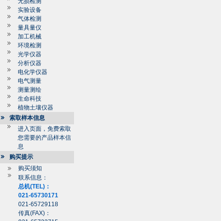
无损检测
实验设备
气体检测
量具量仪
加工机械
环境检测
光学仪器
分析仪器
电化学仪器
电气测量
测量测绘
生命科技
植物土壤仪器
索取样本信息
进入页面，免费索取
您需要的产品样本信
息
购买提示
购买须知
联系信息：
总机(TEL)：
021-65730171
021-65729118
传真(FAX)：