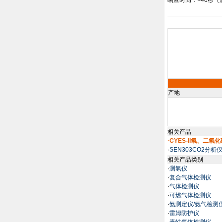
响应时间：
<40
秒（
产地
相关产品
·CYES-II氧、二
·
SEN303CO2分析
相关产品类别
·
测氡仪
·
复合气体检测仪
·
气体检测仪
·
可燃气体检测仪
·
氨测定仪/氨气检测
·
雷姆防护仪