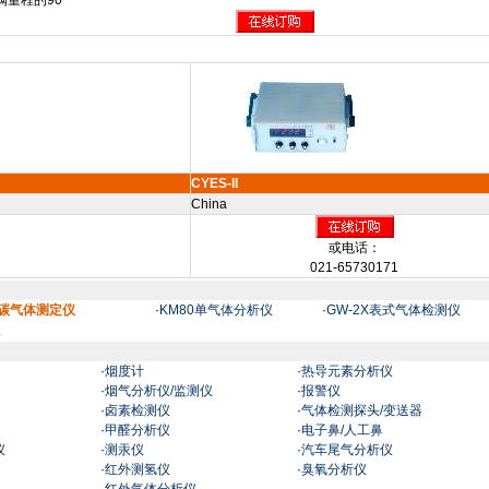
满量程的
90
CYES-II
China
或电话：
021-65730171
氧化碳气体测定仪
·
KM80单气体分析仪
·
GW-2X表式气体检测仪
仪
·
烟度计
·
热导元素分析仪
·
烟气分析仪/监测仪
·
报警仪
·
卤素检测仪
·
气体检测探头/变送器
·
甲醛分析仪
·
电子鼻/人工鼻
仪
·
测汞仪
·
汽车尾气分析仪
·
红外测氢仪
·
臭氧分析仪