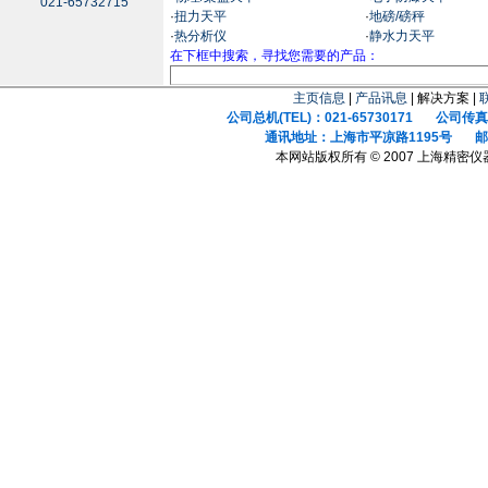
021-65732715
·
扭力天平
·
地磅/磅秤
·
热分析仪
·
静水力天平
在下框中搜索，寻找您需要的产品：
主页信息
|
产品讯息
| 解决方案 |
公司总机(TEL)：021-65730171 公司传真(F
通讯地址：上海市平凉路1195号 邮政
本网站版权所有 © 2007 上海精密