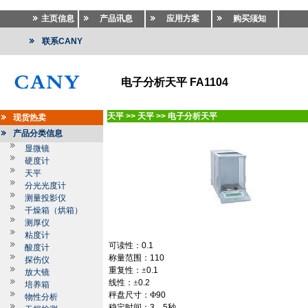
主页信息
产品讯息
应用方案
购买须知
联系CANY
电子分析天平 FA1104
天平
>>
天平
>>
电子分析天平
现货热卖
产品分类信息
显微镜
硬度计
天平
分光光度计
测量投影仪
干燥箱（烘箱）
测厚仪
粘度计
可读性：
0.1
酸度计
称量范围：
110
探伤仪
重复性：±
0.1
放大镜
线性：±
0.2
培养箱
秤盘尺寸：Ф
90
物性分析
稳定时间：
3
—
5
秒