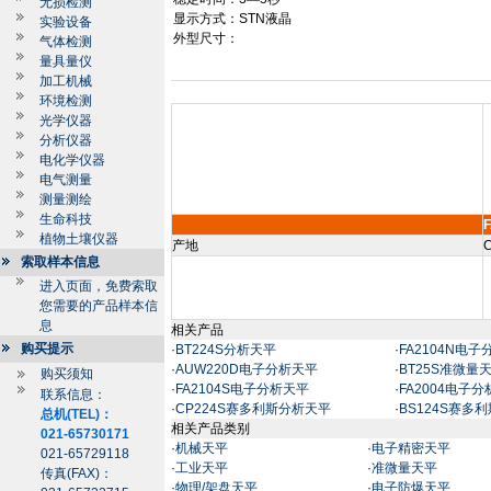
无损检测
显示方式：
STN
液晶
实验设备
外型尺寸：
气体检测
量具量仪
加工机械
环境检测
光学仪器
分析仪器
电化学仪器
电气测量
测量测绘
生命科技
F
植物土壤仪器
产地
C
索取样本信息
进入页面，免费索取
您需要的产品样本信
息
相关产品
购买提示
·
BT224S分析天平
·
FA2104N电
·
AUW220D电子分析天平
·
BT25S准微量
购买须知
·
FA2104S电子分析天平
·
FA2004电子
联系信息：
·
CP224S赛多利斯分析天平
·
BS124S赛多
总机(TEL)：
相关产品类别
021-65730171
·
机械天平
·
电子精密天平
021-65729118
·
工业天平
·
准微量天平
传真(FAX)：
·
物理/架盘天平
·
电子防爆天平